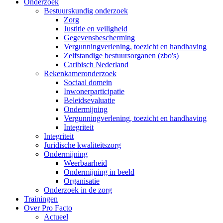
Onderzoek
Bestuurskundig onderzoek
Zorg
Justitie en veiligheid
Gegevensbescherming
Vergunningverlening, toezicht en handhaving
Zelfstandige bestuursorganen (zbo's)
Caribisch Nederland
Rekenkameronderzoek
Sociaal domein
Inwonerparticipatie
Beleidsevaluatie
Ondermijning
Vergunningverlening, toezicht en handhaving
Integriteit
Integriteit
Juridische kwaliteitszorg
Ondermijning
Weerbaarheid
Ondermijning in beeld
Organisatie
Onderzoek in de zorg
Trainingen
Over Pro Facto
Actueel