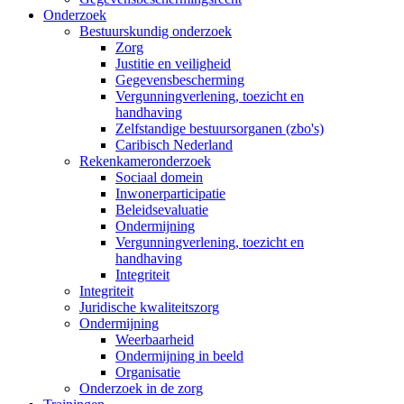
Onderzoek
Bestuurskundig onderzoek
Zorg
Justitie en veiligheid
Gegevensbescherming
Vergunningverlening, toezicht en
handhaving
Zelfstandige bestuursorganen (zbo's)
Caribisch Nederland
Rekenkameronderzoek
Sociaal domein
Inwonerparticipatie
Beleidsevaluatie
Ondermijning
Vergunningverlening, toezicht en
handhaving
Integriteit
Integriteit
Juridische kwaliteitszorg
Ondermijning
Weerbaarheid
Ondermijning in beeld
Organisatie
Onderzoek in de zorg