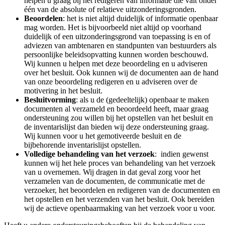
helpen u graag bij het redigeren van informatie die valt onder
één van de absolute of relatieve uitzonderingsgronden.
Beoordelen
: het is niet altijd duidelijk of informatie openbaar
mag worden. Het is bijvoorbeeld niet altijd op voorhand
duidelijk of een uitzonderingsgrond van toepassing is en of
adviezen van ambtenaren en standpunten van bestuurders als
persoonlijke beleidsopvatting kunnen worden beschouwd.
Wij kunnen u helpen met deze beoordeling en u adviseren
over het besluit. Ook kunnen wij de documenten aan de hand
van onze beoordeling redigeren en u adviseren over de
motivering in het besluit.
Besluitvorming
: als u de (gedeeltelijk) openbaar te maken
documenten al verzameld en beoordeeld heeft, maar graag
ondersteuning zou willen bij het opstellen van het besluit en
de inventarislijst dan bieden wij deze ondersteuning graag.
Wij kunnen voor u het gemotiveerde besluit en de
bijbehorende inventarislijst opstellen.
Volledige behandeling van het verzoek
: indien gewenst
kunnen wij het hele proces van behandeling van het verzoek
van u overnemen. Wij dragen in dat geval zorg voor het
verzamelen van de documenten, de communicatie met de
verzoeker, het beoordelen en redigeren van de documenten en
het opstellen en het verzenden van het besluit. Ook bereiden
wij de actieve openbaarmaking van het verzoek voor u voor.