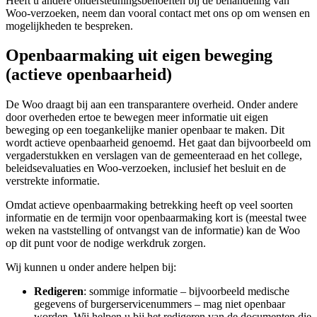
Heeft u andere ondersteuningsbehoeften bij de behandeling van
Woo-verzoeken, neem dan vooral contact met ons op om wensen en
mogelijkheden te bespreken.
Openbaarmaking uit eigen beweging
(actieve openbaarheid)
De Woo draagt bij aan een transparantere overheid. Onder andere
door overheden ertoe te bewegen meer informatie uit eigen
beweging op een toegankelijke manier openbaar te maken. Dit
wordt actieve openbaarheid genoemd. Het gaat dan bijvoorbeeld om
vergaderstukken en verslagen van de gemeenteraad en het college,
beleidsevaluaties en Woo-verzoeken, inclusief het besluit en de
verstrekte informatie.
Omdat actieve openbaarmaking betrekking heeft op veel soorten
informatie en de termijn voor openbaarmaking kort is (meestal twee
weken na vaststelling of ontvangst van de informatie) kan de Woo
op dit punt voor de nodige werkdruk zorgen.
Wij kunnen u onder andere helpen bij:
Redigeren
: sommige informatie – bijvoorbeeld medische
gegevens of burgerservicenummers – mag niet openbaar
worden. Wij helpen u bij het redigeren van de documenten die