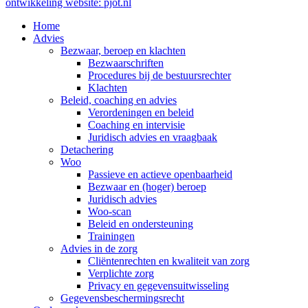
ontwikkeling website: pjot.nl
Home
Advies
Bezwaar, beroep en klachten
Bezwaarschriften
Procedures bij de bestuursrechter
Klachten
Beleid, coaching en advies
Verordeningen en beleid
Coaching en intervisie
Juridisch advies en vraagbaak
Detachering
Woo
Passieve en actieve openbaarheid
Bezwaar en (hoger) beroep
Juridisch advies
Woo-scan
Beleid en ondersteuning
Trainingen
Advies in de zorg
Cliëntenrechten en kwaliteit van zorg
Verplichte zorg
Privacy en gegevensuitwisseling
Gegevensbeschermingsrecht