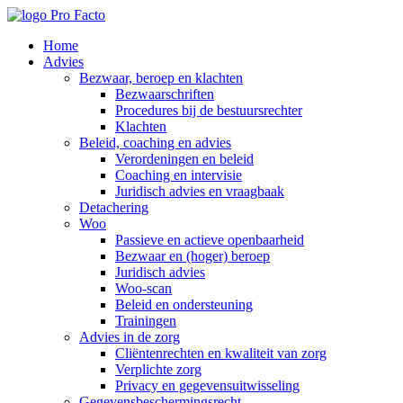
Home
Advies
Bezwaar, beroep en klachten
Bezwaarschriften
Procedures bij de bestuursrechter
Klachten
Beleid, coaching en advies
Verordeningen en beleid
Coaching en intervisie
Juridisch advies en vraagbaak
Detachering
Woo
Passieve en actieve openbaarheid
Bezwaar en (hoger) beroep
Juridisch advies
Woo-scan
Beleid en ondersteuning
Trainingen
Advies in de zorg
Cliëntenrechten en kwaliteit van zorg
Verplichte zorg
Privacy en gegevensuitwisseling
Gegevensbeschermingsrecht