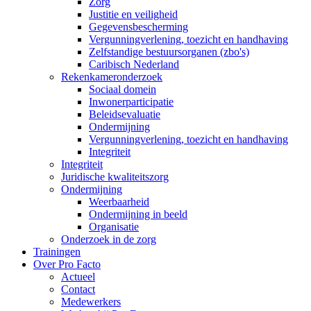
Zorg
Justitie en veiligheid
Gegevensbescherming
Vergunningverlening, toezicht en handhaving
Zelfstandige bestuursorganen (zbo's)
Caribisch Nederland
Rekenkameronderzoek
Sociaal domein
Inwonerparticipatie
Beleidsevaluatie
Ondermijning
Vergunningverlening, toezicht en handhaving
Integriteit
Integriteit
Juridische kwaliteitszorg
Ondermijning
Weerbaarheid
Ondermijning in beeld
Organisatie
Onderzoek in de zorg
Trainingen
Over Pro Facto
Actueel
Contact
Medewerkers