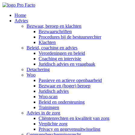
Home
Advies
Bezwaar, beroep en klachten
Bezwaarschriften
Procedures bij de bestuursrechter
Klachten
Beleid, coaching en advies
Verordeningen en beleid
Coaching en intervisie
Juridisch advies en vraagbaak
Detachering
Woo
Passieve en actieve openbaarheid
Bezwaar en (hoger) beroep
Juridisch advies
Woo-scan
Beleid en ondersteuning
Trainingen
Advies in de zorg
Cliëntenrechten en kwaliteit van zorg
Verplichte zorg
Privacy en gegevensuitwisseling
Gegevensbeschermingsrecht