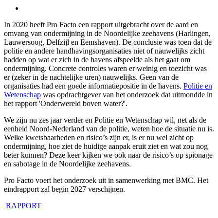
In 2020 heeft Pro Facto een rapport uitgebracht over de aard en
omvang van ondermijning in de Noordelijke zeehavens (Harlingen,
Lauwersoog, Delfzijl en Eemshaven). De conclusie was toen dat de
politie en andere handhavingsorganisaties niet of nauwelijks zicht
hadden op wat er zich in de havens afspeelde als het gaat om
ondermijning. Concrete controles waren er weinig en toezicht was
er (zeker in de nachtelijke uren) nauwelijks. Geen van de
organisaties had een goede informatiepositie in de havens.
Politie en
Wetenschap
was opdrachtgever van het onderzoek dat uitmondde in
het rapport 'Onderwereld boven water?'.
We zijn nu zes jaar verder en Politie en Wetenschap wil, net als de
eenheid Noord-Nederland van de politie, weten hoe de situatie nu is.
Welke kwetsbaarheden en risico’s zijn er, is er nu wel zicht op
ondermijning, hoe ziet de huidige aanpak eruit ziet en wat zou nog
beter kunnen? Deze keer kijken we ook naar de risico’s op spionage
en sabotage in de Noordelijke zeehavens.
Pro Facto voert het onderzoek uit in samenwerking met BMC. Het
eindrapport zal begin 2027 verschijnen.
RAPPORT