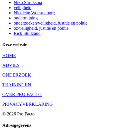
Niko Struiksma
veiligheid
Nicolette Woestenburg
ondermijning
onderzoeken/veiligheid, justitie en politie
oz/veiligheid, justitie en politie
Rick Stuifzand
Deze website
HOME
ADVIES
ONDERZOEK
TRAININGEN
OVER PRO FACTO
PRIVACYVERKLARING
© 2026 Pro Facto
Adresgegevens