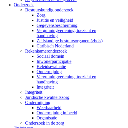
Onderzoek
Bestuurskundig onderzoek
Zorg
Justitie en veiligheid
Gegevensbescherming
Vergunningverlening, toezicht en
handhaving
Zelfstandige bestuursorganen (zbo's)
Caribisch Nederland
Rekenkameronderzoek
Sociaal domein
Inwonerparticipatie
Beleidsevaluatie
Ondermijning
Vergunningverlening, toezicht en
handhaving
Integriteit
Integriteit
Juridische kwaliteitszorg
Ondermijning
Weerbaarheid
Ondermijning in beeld
Organisatie
Onderzoek in de zorg