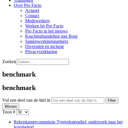
Trainingen
Over Pro Facto
Actueel
Contact
Medewerkers
Werken bij Pro Facto
Pro Facto in het nieuws
Krachtenbundeling met Bout
Samenwerkingspartners
Diversiteit en inclusie
Privacyverklaring
Zoeken
benchmark
benchmark
Vul een deel van de titel in
Filter
Wissen
Toon #
Rekenkamercommissie Tytsjerksteradiel: onderzoek naar het
legesbeleid