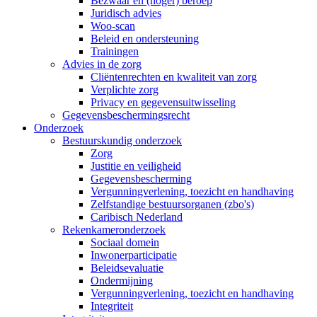
Bezwaar en (hoger) beroep
Juridisch advies
Woo-scan
Beleid en ondersteuning
Trainingen
Advies in de zorg
Cliëntenrechten en kwaliteit van zorg
Verplichte zorg
Privacy en gegevensuitwisseling
Gegevensbeschermingsrecht
Onderzoek
Bestuurskundig onderzoek
Zorg
Justitie en veiligheid
Gegevensbescherming
Vergunningverlening, toezicht en handhaving
Zelfstandige bestuursorganen (zbo's)
Caribisch Nederland
Rekenkameronderzoek
Sociaal domein
Inwonerparticipatie
Beleidsevaluatie
Ondermijning
Vergunningverlening, toezicht en handhaving
Integriteit