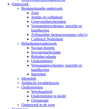
Onderzoek
Bestuurskundig onderzoek
Zorg
Justitie en veiligheid
Gegevensbescherming
Vergunningverlening, toezicht en
handhaving
Zelfstandige bestuursorganen (zbo's)
Caribisch Nederland
Rekenkameronderzoek
Sociaal domein
Inwonerparticipatie
Beleidsevaluatie
Ondermijning
Vergunningverlening, toezicht en
handhaving
Integriteit
Integriteit
Juridische kwaliteitszorg
Ondermijning
Weerbaarheid
Ondermijning in beeld
Organisatie
Onderzoek in de zorg