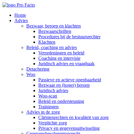
Home
Advies
Bezwaar, beroep en klachten
Bezwaarschriften
Procedures bij de bestuursrechter
Klachten
Beleid, coaching en advies
Verordeningen en beleid
Coaching en intervisie
Juridisch advies en vraagbaak
Detachering
Woo
Passieve en actieve openbaarheid
Bezwaar en (hoger) beroep
Juridisch advies
Woo-scan
Beleid en ondersteuning
Trainingen
Advies in de zorg
Cliëntenrechten en kwaliteit van zorg
Verplichte zorg
Privacy en gegevensuitwisseling
Gegevensbeschermingsrecht